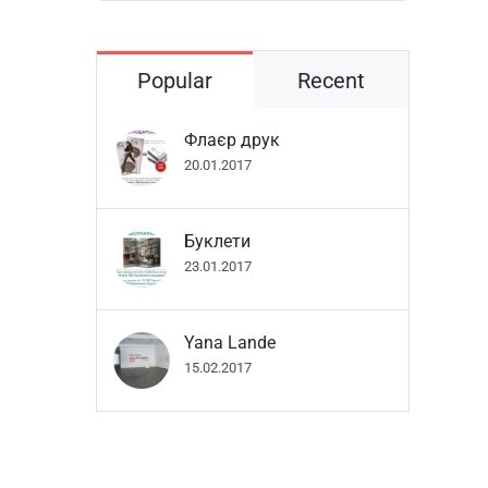
Popular
Recent
Флаєр друк
20.01.2017
Буклети
23.01.2017
Yana Lande
15.02.2017