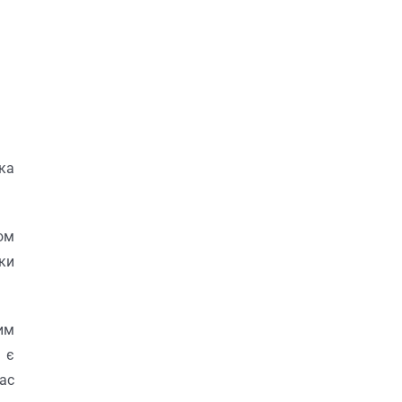
ка
ом
ки
им
 є
час