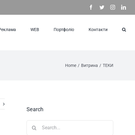
Facebook
Twitter
Instagram
Link
Реклама
WEB
Портфоліо
Контакти
Home
/
Витрина
/
ТЕКИ
Search
Search
for: