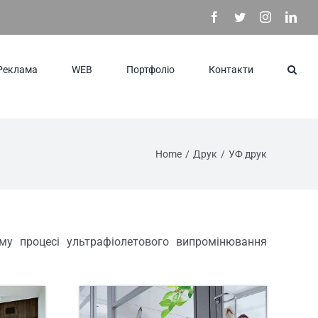
Facebook
Twitter
Instagram
Link
Реклама
WEB
Портфоліо
Контакти
Home
/
Друк
/
УФ друк
му процесі ультрафіолетового випромінювання