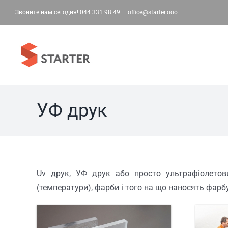
Skip
Звоните нам сегодня!
044 331 98 49
|
office@starter.ooo
to
content
УФ друк
Uv друк, УФ друк або просто ультрафіолетов
(температури), фарби і того на що наносять фарб