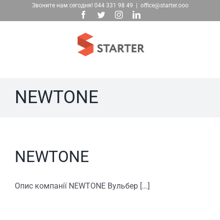
Skip
Звоните нам сегодня!
044 331 98 49
|
office@starter.ooo
Facebook
Twitter
Instagram
LinkedIn
to
content
NEWTONE
NEWTONE
Опис компанії NEWTONE Вульбер [...]