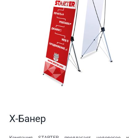
Image
Х-Банер
Компания STARTER предлагает недорогое и