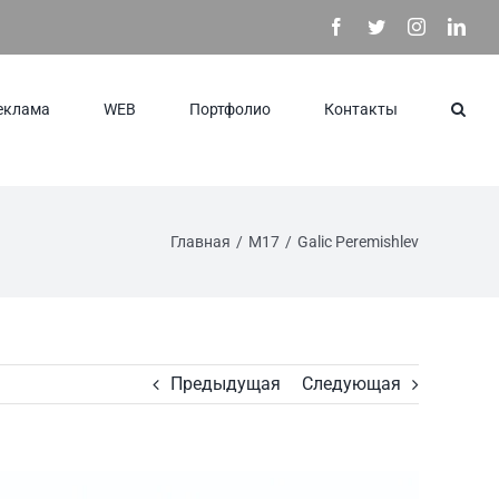
Facebook
Twitter
Instagram
Link
еклама
WEB
Портфолио
Контакты
Главная
/
M17
/
Galic Peremishlev
Предыдущая
Следующая